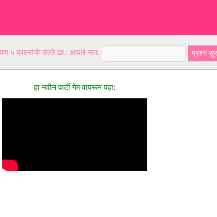
ण ५ प्रश्नांची उत्तरे द्या.: आपले नाव:
हा नवीन पार्टी गेम वापरून पहा: