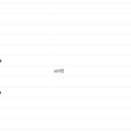
e
आनंदी
m