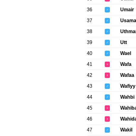
36
Umair
♂
37
Usama
♂
38
Uthma
♂
39
Utt
♂
40
Wael
♂
41
Wafa
♀
42
Wafaa
♀
43
Wafiyy
♂
44
Wahbi
♂
45
Wahib
♀
46
Wahid
♀
47
Wakil
♂