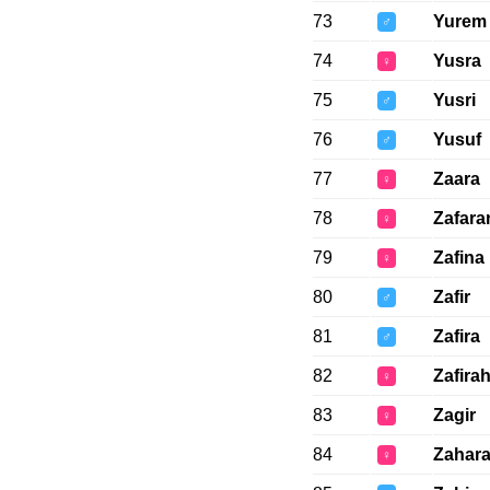
73
Yurem
♂
74
Yusra
♀
75
Yusri
♂
76
Yusuf
♂
77
Zaara
♀
78
Zafara
♀
79
Zafina
♀
80
Zafir
♂
81
Zafira
♂
82
Zafira
♀
83
Zagir
♀
84
Zahar
♀