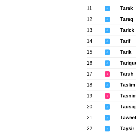
11
Tarek
♂
12
Tareq
♂
13
Tarick
♂
14
Tarif
♂
15
Tarik
♂
16
Tariqu
♂
17
Taruh
♀
18
Taslim
♂
19
Tasni
♀
20
Tausiq
♂
21
Taweel
♂
22
Taysir
♂