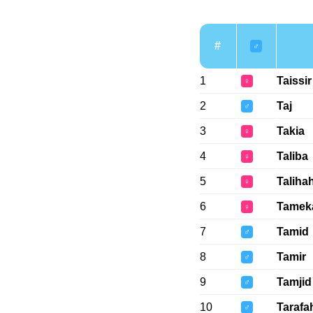
#
♂
1
Taissir
♀
2
Taj
♂
3
Takia
♀
4
Taliba
♀
5
Taliha
♀
6
Tamek
♀
7
Tamid
♂
8
Tamir
♂
9
Tamjid
♂
10
Tarafa
♂