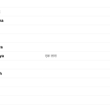
t
na
ya
ya
एक तारा
h