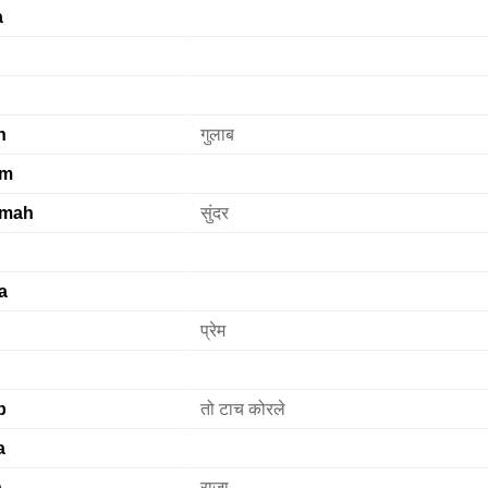
a
h
गुलाब
em
mah
सुंदर
a
प्रेम
b
तो टाच कोरले
a
n
राजा