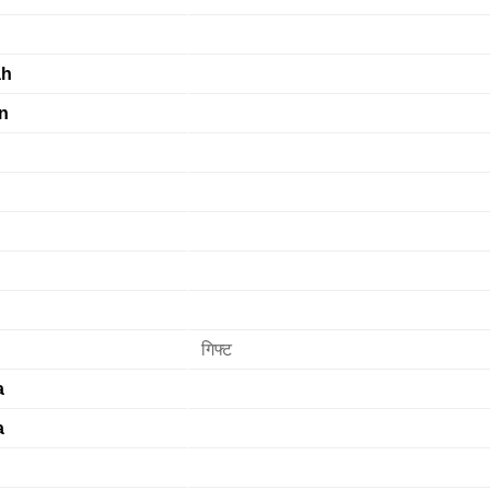
h
n
गिफ्ट
a
a