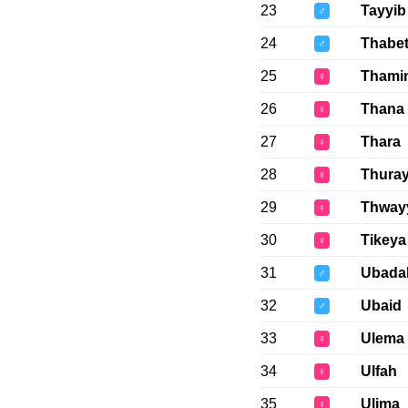
23
Tayyib
♂
24
Thabe
♂
25
Thami
♀
26
Thana
♀
27
Thara
♀
28
Thura
♀
29
Thway
♀
30
Tikeya
♀
31
Ubada
♂
32
Ubaid
♂
33
Ulema
♀
34
Ulfah
♀
35
Ulima
♀