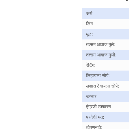
अर्थ:
लिंग:
मूळ:
तत्सम आवाज मुले:
तत्सम आवाज मुली:
रेटिंग:
लिहायला सोपे:
लक्षात ठेवायला सोपे:
उच्चार:
इंग्रजी उच्चारण:
परदेशी मत:
टोपणनावे: