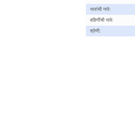
भावांची नावे:
बहिणींची नावे:
श्रेणी: