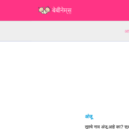
आप
अंजू
तूमचे नाव अंजू आहे का? स