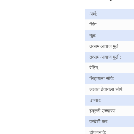
अर्थ:
लिंग:
मूळ:
तत्सम आवाज मुले:
तत्सम आवाज मुली:
रेटिंग:
लिहायला सोपे:
लक्षात ठेवायला सोपे:
उच्चार:
इंग्रजी उच्चारण:
परदेशी मत:
टोपणनावे: