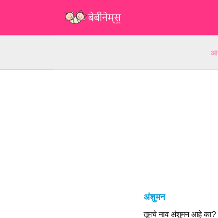
आप
अंशुमन
तूमचे नाव अंशुमन आहे का?