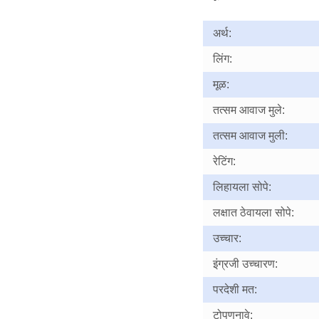
अर्थ:
लिंग:
मूळ:
तत्सम आवाज मुले:
तत्सम आवाज मुली:
रेटिंग:
लिहायला सोपे:
लक्षात ठेवायला सोपे:
उच्चार:
इंग्रजी उच्चारण:
परदेशी मत:
टोपणनावे: