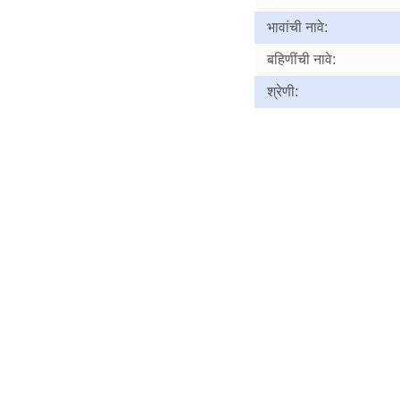
भावांची नावे:
बहिणींची नावे:
श्रेणी: