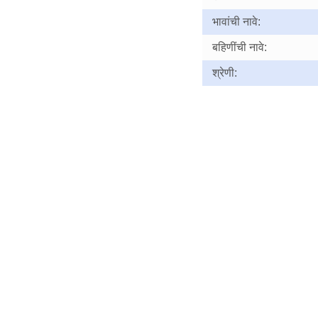
भावांची नावे:
बहिणींची नावे:
श्रेणी: