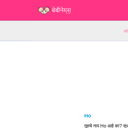
आप
Ho
तूमचे नाव Ho आहे का? सु