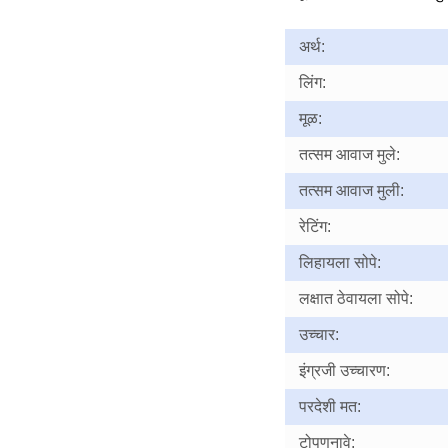
अर्थ:
लिंग:
मूळ:
तत्सम आवाज मुले:
तत्सम आवाज मुली:
रेटिंग:
लिहायला सोपे:
लक्षात ठेवायला सोपे:
उच्चार:
इंग्रजी उच्चारण:
परदेशी मत:
टोपणनावे: