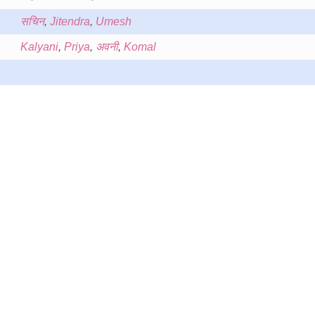
सचिन
,
Jitendra
,
Umesh
Kalyani
,
Priya
,
अवनी
,
Komal