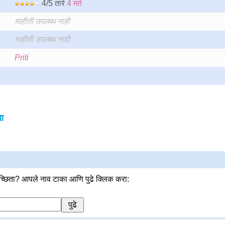
4/5 तारे
4 मते
माहीती उपलब्ध नाही
माहीती उपलब्ध नाही
Priti
ा
्छिता? आपले नाव टाका आणि पुढे क्लिक करा: