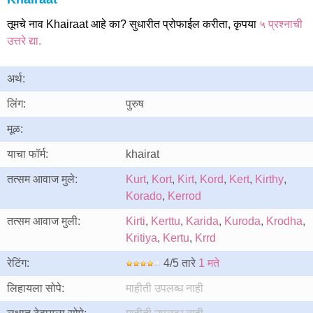
तूमचे नाव Khairaat आहे का? सुधारीत प्रोफाईल करीता, कृपया
५ प्रश्नाची
उत्तरे द्या.
अर्थ:
लिंग:
पुरुष
मूळ:
याचा फॉर्म:
khairat
तत्सम आवाज मुले:
Kurt
,
Kort
,
Kirt
,
Kord
,
Kert
,
Kirthy
,
Korado
,
Kerrod
तत्सम आवाज मुली:
Kirti
,
Kerttu
,
Karida
,
Kuroda
,
Krodha
,
Kritiya
,
Kertu
,
Krrd
रेटिंग:
4/5 तारे
1 मते
लिहायला सोपे:
माहीती उपलब्ध नाही