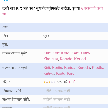
तूमचे नाव Kirt आहे का? सुधारीत प्रोफाईल करीता, कृपया
५ प्रश्नाची उत्तरे
द्या.
अर्थ:
लिंग:
पुरुष
मूळ:
तत्सम आवाज मुले:
Kurt
,
Kort
,
Kord
,
Kert
,
Kirthy
,
Khairaat
,
Korado
,
Kerrod
तत्सम आवाज मुली:
Kirti
,
Kerttu
,
Karida
,
Kuroda
,
Krodha
,
Kritiya
,
Kertu
,
Krrd
रेटिंग:
3/5 तारे
1 मते
लिहायला सोपे:
माहीती उपलब्ध नाही
लक्षात ठेवायला सोपे:
माहीती उपलब्ध नाही