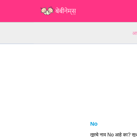
आप
No
तूमचे नाव No आहे का? सु