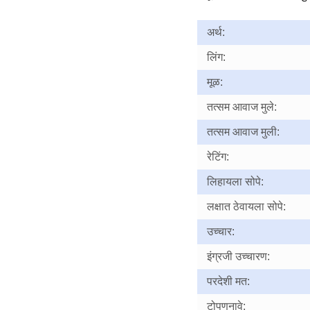
अर्थ:
लिंग:
मूळ:
तत्सम आवाज मुले:
तत्सम आवाज मुली:
रेटिंग:
लिहायला सोपे:
लक्षात ठेवायला सोपे:
उच्चार:
इंग्रजी उच्चारण:
परदेशी मत:
टोपणनावे: