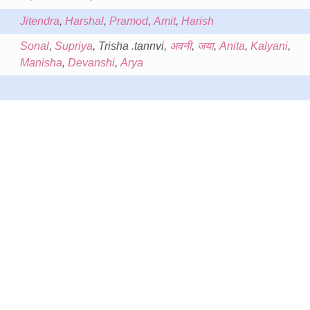
Jitendra
,
Harshal
,
Pramod
,
Amit
,
Harish
Sonal
,
Supriya
, Trisha .tannvi,
अवनी
,
जया
,
Anita
,
Kalyani
,
Manisha
,
Devanshi
,
Arya