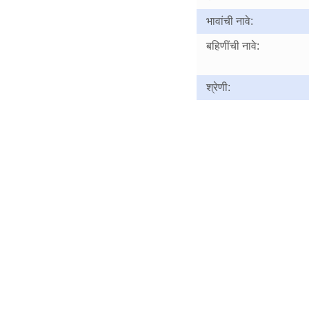
भावांची नावे:
बहिणींची नावे:
श्रेणी: