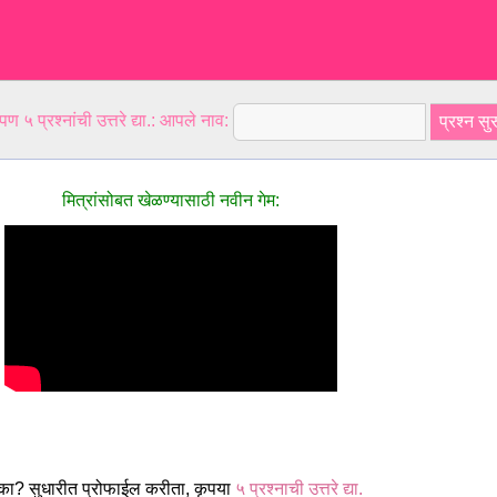
ण ५ प्रश्नांची उत्तरे द्या.: आपले नाव:
मित्रांसोबत खेळण्यासाठी नवीन गेम:
का? सुधारीत प्रोफाईल करीता, कृपया
५ प्रश्नाची उत्तरे द्या.