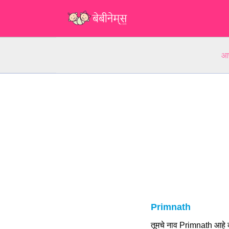
आप
Primnath
तूमचे नाव Primnath आहे 