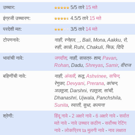
उच्चार:
5/5 तारे
15 मते
इंग्रजी उच्चारण:
4.5/5 तारे
15 मते
परदेशी मत:
3/5 तारे
14 मते
टोपणनावे:
नाही, स्नेहल, _, Bali, Mona, Aakku, रो,
रुही, काळे, Ruhi, Chakuli, चिऊ, दिदि
भावांची नावे:
जगदीश
, नाही, सावत्र- शाम,
Pavan
,
Rohan
, Dadu,
Shreyas
,
Samir
, वीराज
बहिणींची नावे:
नाही,
अंजली
, रूतू,
Ashvinee
,
सचिन
,
रेणुका,
Devyani
,
Prerana
, कांचन,
ञउतूजा, Darshni, रउतूजा, सांची,
Dhanashri, Ujwala, Panchshila,
Sunita
, स्वाती, सुधा, कल्पना
श्रेणी:
हिंदू नावे
-
2 अक्षरे नावे
-
6 अक्षरे नावे
-
सर्वात
मते नावे
-
नावे उच्चार कठीण
-
सर्वोच्च रेटिंग
नावे
-
लोकप्रिय ta मुलगी नावे
-
नाव लक्षात