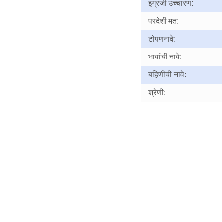
इंग्रजी उच्चारण:
परदेशी मत:
टोपणनावे:
भावांची नावे:
बहिणींची नावे:
श्रेणी: