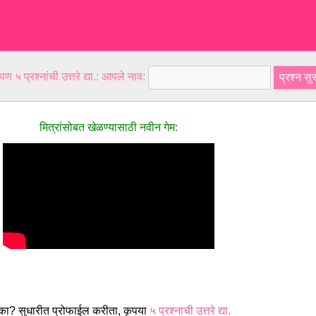
ण ५ प्रश्नांची उत्तरे द्या.: आपले नाव:
मित्रांसोबत खेळण्यासाठी नवीन गेम:
ा? सुधारीत प्रोफाईल करीता, कृपया
५ प्रश्नाची उत्तरे द्या.