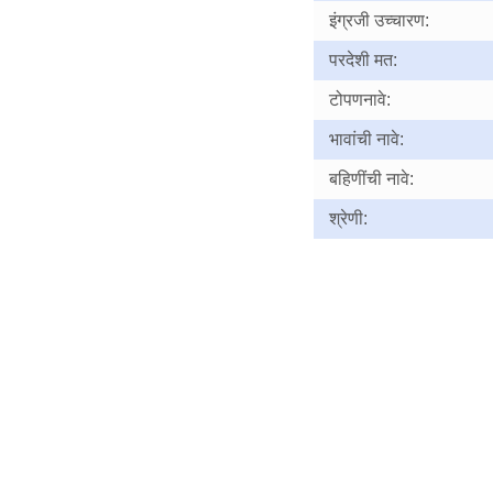
इंग्रजी उच्चारण:
परदेशी मत:
टोपणनावे:
भावांची नावे:
बहिणींची नावे:
श्रेणी: