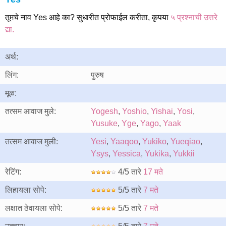
तूमचे नाव Yes आहे का? सुधारीत प्रोफाईल करीता, कृपया
५ प्रश्नाची उत्तरे
द्या.
अर्थ:
लिंग:
पुरुष
मूळ:
तत्सम आवाज मुले:
Yogesh
,
Yoshio
,
Yishai
,
Yosi
,
Yusuke
,
Yge
,
Yago
,
Yaak
तत्सम आवाज मुली:
Yesi
,
Yaaqoo
,
Yukiko
,
Yueqiao
,
Ysys
,
Yessica
,
Yukika
,
Yukkii
रेटिंग:
4/5 तारे
17 मते
लिहायला सोपे:
5/5 तारे
7 मते
लक्षात ठेवायला सोपे:
5/5 तारे
7 मते