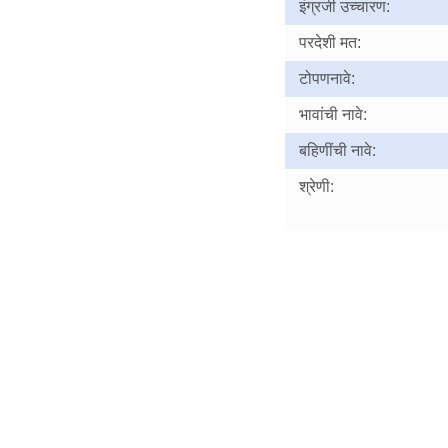
इंग्रजी उच्चारण:
परदेशी मत:
टोपणनावे:
भावांची नावे:
बहिणींची नावे:
श्रेणी: