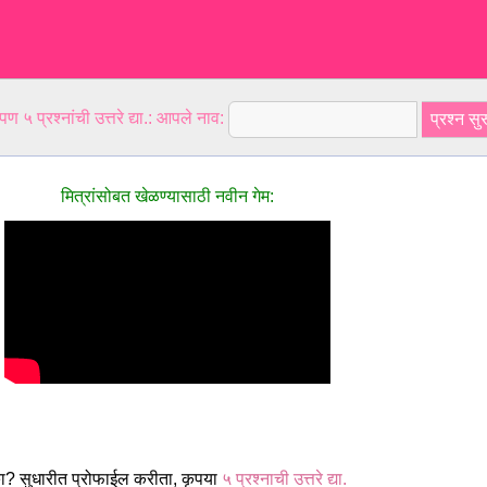
ण ५ प्रश्नांची उत्तरे द्या.: आपले नाव:
मित्रांसोबत खेळण्यासाठी नवीन गेम:
ा? सुधारीत प्रोफाईल करीता, कृपया
५ प्रश्नाची उत्तरे द्या.