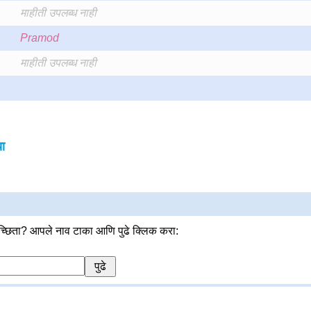
माहीती उपलब्ध नाही
Pramod
माहीती उपलब्ध नाही
ा
्छिता? आपले नाव टाका आणि पुढे क्लिक करा: