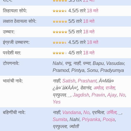
रेटिंग:
5/5 तारे
21 मते
लिहायला सोपे:
4.5/5 तारे
18 मते
लक्षात ठेवायला सोपे:
5/5 तारे
18 मते
उच्चार:
5/5 तारे
18 मते
इंग्रजी उच्चारण:
4.5/5 तारे
18 मते
परदेशी मत:
4/5 तारे
18 मते
टोपणनावे:
Nahi, पप्पू, नाही, पम्या, Bapu, Vasudav,
Pramod, Pintya, Sonu, Pradyumya
भावांची नावे:
नाही,
Satish
,
Prashant
, À¤Μà¤
¿à¤¨à¥ÀÀ¤¦, देवानंद,
अमोल
,
राजेश
,
प्रफुल्ल, _,
Jagdish
,
Pravin
,
Ajay
,
No
,
Yes
बहिणींची नावे:
नाही,
Vandana
,
No
, प्रमिला,
उर्मिला
, _,
Sumita
, Nahi,
Priyanka
,
Pooja
,
प्रफुल्ला, ज्योती