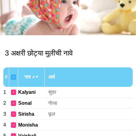
3 अक्षरी छोट्या मुलीची नावे
#
नाव
अर्थ
♂
1
Kalyani
सुंदर
♀
2
Sonal
गोल्ड
♀
3
Sirisha
फूल
♀
4
Monisha
♀
5
Vaishali