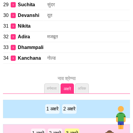
29
Suchita
सुंदर
♀
30
Devanshi
दूत
♀
31
Nikita
♀
32
Adira
मजबूत
♀
33
Dhammpali
♀
34
Kanchana
गोल्ड
♀
नाव श्रेण्या
वर्णमाला
अक्षरे
अधिक
1 अक्षरे
2 अक्षरे