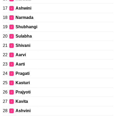
17
Ashwini
♀
18
Narmada
♀
19
Shubhangi
♀
20
Sulabha
♀
21
Shivani
♀
22
Aarvi
♀
23
Aarti
♀
24
Pragati
♀
25
Kasturi
♀
26
Prajyoti
♀
27
Kavita
♀
28
Ashvini
♀