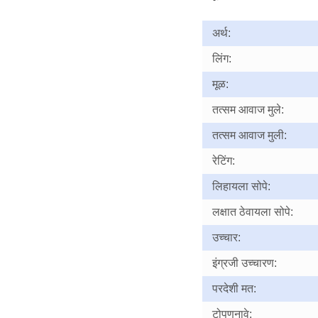
अर्थ:
लिंग:
मूळ:
तत्सम आवाज मुले:
तत्सम आवाज मुली:
रेटिंग:
लिहायला सोपे:
लक्षात ठेवायला सोपे:
उच्चार:
इंग्रजी उच्चारण:
परदेशी मत:
टोपणनावे: