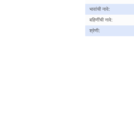
भावांची नावे:
बहिणींची नावे:
श्रेणी: