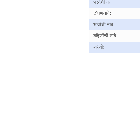
परदेशी मत:
टोपणनावे:
भावांची नावे:
बहिणींची नावे:
श्रेणी: